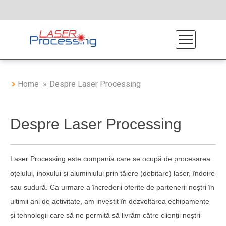
Home
Despre Laser Processing
Despre Laser Processing
Despre Laser Processing
Procesul de producție
Laser Processing este compania care se ocupă de procesarea
oțelului, inoxului și aluminiului prin tăiere (debitare) laser, îndoire
De ce Laser Processing
sau sudură. Ca urmare a încrederii oferite de partenerii noștri în
Galerie Foto
ultimii ani de activitate, am investit în dezvoltarea echipamente
și tehnologii care să ne permită să livrăm către clienții noștri
Program de reducere deșeuri