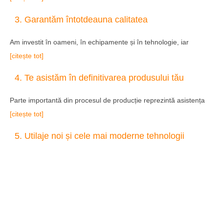
3. Garantăm întotdeauna calitatea
Am investit în oameni, în echipamente și în tehnologie, iar
[citește tot]
4. Te asistăm în definitivarea produsului tău
Parte importantă din procesul de producție reprezintă asistența
[citește tot]
5. Utilaje noi și cele mai moderne tehnologii
Cheia succesului Laser Processing constă chiar în utilajele și
[citește tot]
6. Expertiza angajaților & varietatea industriilor
în care am livrat