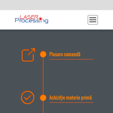
Despre Laser Processing
Procesul de producție
De ce Laser Processing
Galerie Foto
Program de reducere deșeuri