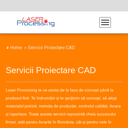
Home
Servicii Proiectare CAD
Servicii Proiectare CAD
Laser Processing te va asista de la faza de concept până la
Debitare Laser
produsul finit. Te îndrumăm și te sprijinim să concepi, să alegi
Servicii indoire tabla
materialul potrivit, metoda de producție, controlul calității, livrare
și raportare. Toate aceste servicii reprezintă cheia succesului
Prelucrari Mecanice
firmei, atât pentru livrarile în România, cât și pentru cele în