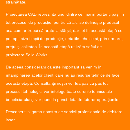
Servicii Sudare
străinătate.
Servicii Proiectare CAD
Proiectarea CAD reprezintă unul dintre cei mai importanți pași în
tot procesul de producție, pentru că aici se definește produsul
așa cum ar trebui să arate la sfârșit, dar tot în această etapă se
pot optimiza timpii de producție, detaliile tehnice și, prin urmare,
prețul și calitatea. În această etapă utilizăm softul de
proiectare Solid Works.
De aceea considerăm că este important să venim în
întâmpinarea acelor clienți care nu au resurse tehnice de face
această etapă. Consultanții noștri vor lua pas cu pas tot
procesul tehnologic, vor înțelege toate cererile tehnice ale
beneficiarului și vor pune la punct detaliile tuturor operațiunilor.
Descoperiti si gama noastra de servicii profesionale de debitare
laser