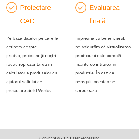
Proiectare
Evaluarea
CAD
finală
Pe baza datelor pe care le
Împreună cu beneficiarul,
deținem despre
ne asigurăm că virtualizarea
produs, proiectanții noștri
produsului este corectă
redau reprezentarea în
înainte de intrarea în
calculator a produselor cu
producție. În caz de
ajutorul softului de
nereguli, acestea se
proiectare Solid Works.
corectează.
Copyright © 2015 Laser Processing